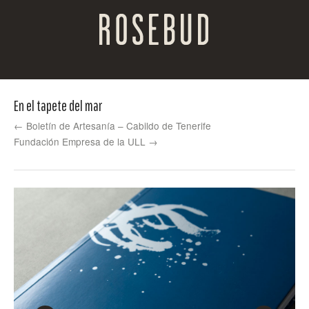
En el tapete del mar
← Boletín de Artesanía – Cabildo de Tenerife
Fundación Empresa de la ULL →