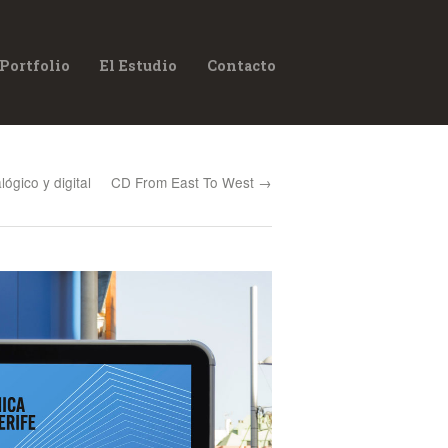
Portfolio
El Estudio
Contacto
ógico y digital
CD From East To West →