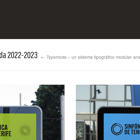
ada 2022-2023
← Typemods – un sistema tipográfico modular anal