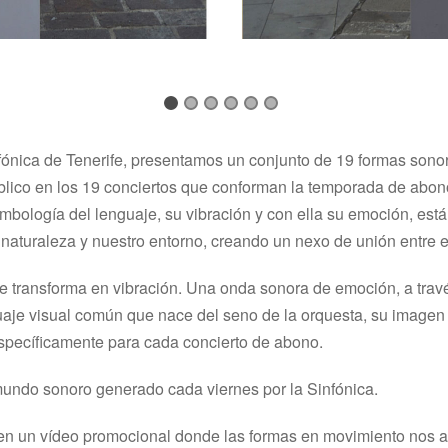
nica de Tenerife, presentamos un conjunto de 19 formas sonor
blico en los 19 conciertos que conforman la temporada de abon
imbología del lenguaje, su vibración y con ella su emoción, est
a naturaleza y nuestro entorno, creando un nexo de unión entre 
 se transforma en vibración. Una onda sonora de emoción, a tra
aje visual común que nace del seno de la orquesta, su imagen 
specíficamente para cada concierto de abono.
mundo sonoro generado cada viernes por la Sinfónica.
en un vídeo promocional donde las formas en movimiento nos ace