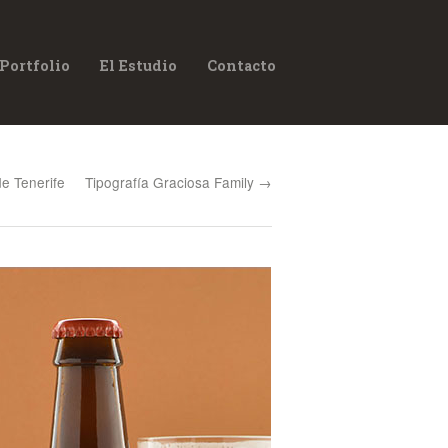
Portfolio
El Estudio
Contacto
e Tenerife
Tipografía Graciosa Family →